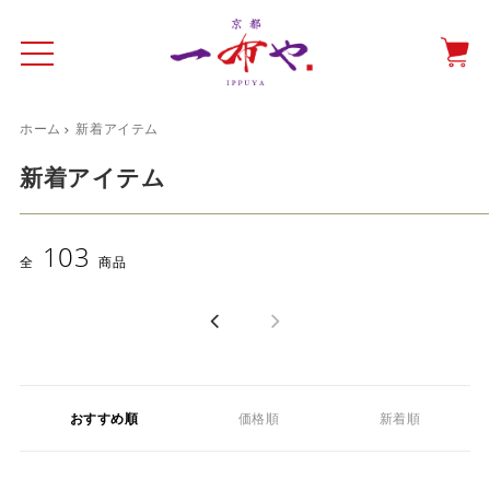
ホーム
新着アイテム
イド
一布やについて
商品をみる
特集ページ
ショッピングガイド
新着アイテム
抗ウイルス・抗菌マスクケース
103
テーブルウエア特集
全
商品
光田愛のテーブルコーディネート
催事情報
おすすめ順
価格順
新着順