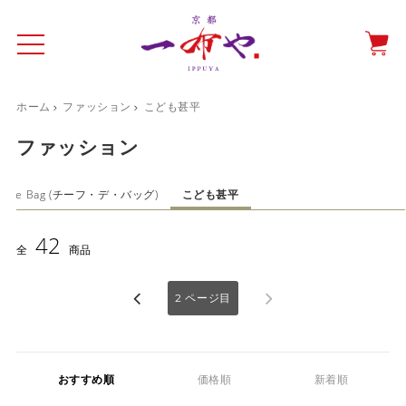
ホーム
ファッション
こども甚平
イド
一布やについて
商品をみる
特集ページ
ショッピングガイド
ファッション
抗ウイルス・抗菌マスクケース
ief de Bag (チーフ・デ・バッグ)
こども甚平
テーブルウエア特集
42
全
商品
光田愛のテーブルコーディネート
催事情報
2
ページ目
おすすめ順
価格順
新着順