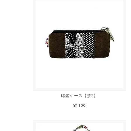
印鑑ケース【茶2】
¥1,100