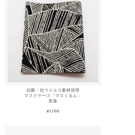
抗菌・抗ウイルス素材使用
マスクケース「マスくるん」
黒葉
¥1,100