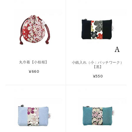
丸巾着【小枝桜】
小銭入れ（小：パッチワーク）
【黒】
¥660
¥550