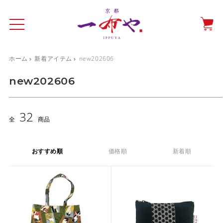
ホーム
新着アイテム
new202606
イド
一布やについて
商品をみる
特集ページ
ショッピングガイド
new202606
抗ウイルス・抗菌マスクケース
32
テーブルウエア特集
全
商品
光田愛のテーブルコーディネート
おすすめ順
価格順
新着順
催事情報