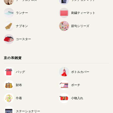
ランナー
刺繍ティーマット
ナプキン
節句シリーズ
コースター
京の和雑貨
バッグ
ボトルカバー
財布
ポーチ
巾着
小物入れ
ステーショナリー