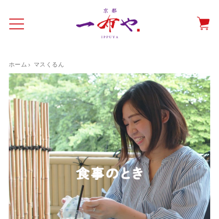
一布やについて
商品をみる
特集ページ
ショッピングガイド
一布やについて
ホーム
マスくるん
抗ウイルス・抗菌マスクケース
テーブルウエア特集
光田愛のテーブルコーディネート
催事情報