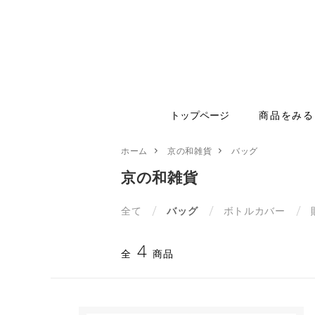
トップページ
商品をみる
ホーム
京の和雑貨
バッグ
京の和雑貨
全て
バッグ
ボトルカバー
4
全
商品