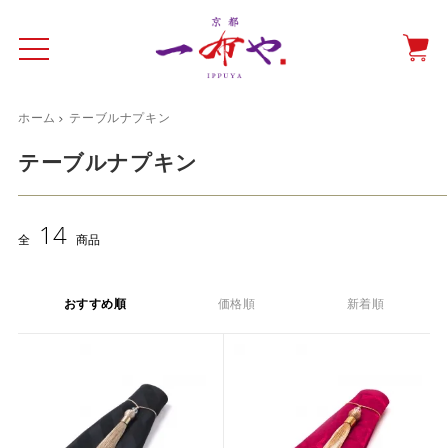
ホーム
テーブルナプキン
イド
一布やについて
商品をみる
特集ページ
ショッピングガイド
テーブルナプキン
抗ウイルス・抗菌マスクケース
14
テーブルウエア特集
全
商品
光田愛のテーブルコーディネート
おすすめ順
価格順
新着順
催事情報