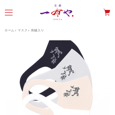
ホーム
マスク
刺繍入り
イド
一布やについて
商品をみる
特集ページ
ショッピングガイド
抗ウイルス・抗菌マスクケース
テーブルウエア特集
光田愛のテーブルコーディネート
催事情報