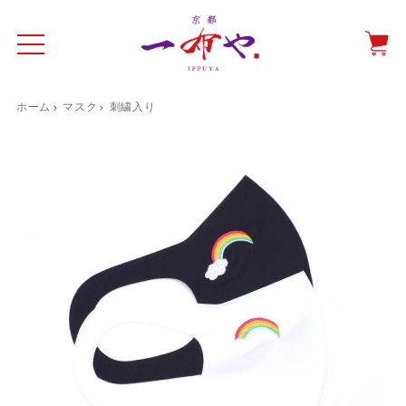
ホーム
マスク
刺繍入り
イド
一布やについて
商品をみる
特集ページ
ショッピングガイド
抗ウイルス・抗菌マスクケース
テーブルウエア特集
光田愛のテーブルコーディネート
催事情報