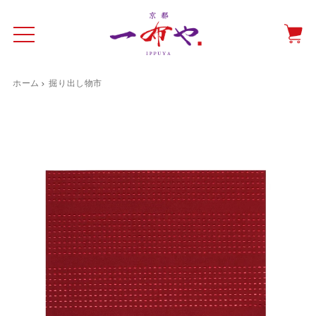
ホーム
掘り出し物市
イド
一布やについて
商品をみる
特集ページ
ショッピングガイド
抗ウイルス・抗菌マスクケース
テーブルウエア特集
光田愛のテーブルコーディネート
催事情報