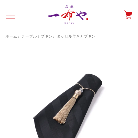
ホーム
テーブルナプキン
タッセル付きナプキン
イド
一布やについて
商品をみる
特集ページ
ショッピングガイド
抗ウイルス・抗菌マスクケース
テーブルウエア特集
光田愛のテーブルコーディネート
催事情報