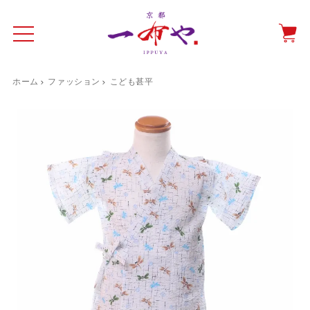
ホーム
ファッション
こども甚平
イド
一布やについて
商品をみる
特集ページ
ショッピングガイド
抗ウイルス・抗菌マスクケース
テーブルウエア特集
光田愛のテーブルコーディネート
催事情報