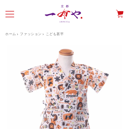
ホーム
ファッション
こども甚平
イド
一布やについて
商品をみる
特集ページ
ショッピングガイド
抗ウイルス・抗菌マスクケース
テーブルウエア特集
光田愛のテーブルコーディネート
催事情報