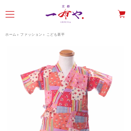
ホーム
ファッション
こども甚平
イド
一布やについて
商品をみる
特集ページ
ショッピングガイド
抗ウイルス・抗菌マスクケース
テーブルウエア特集
光田愛のテーブルコーディネート
催事情報