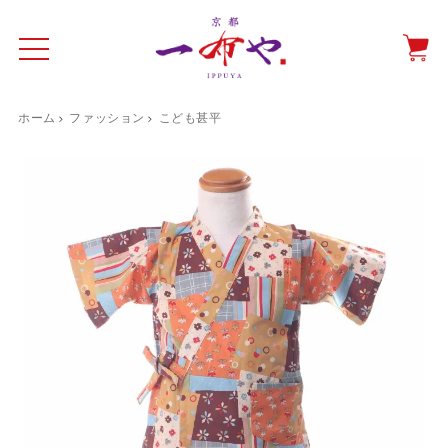
ホーム
ファッション
こども甚平
イド
一布やについて
商品をみる
特集ページ
ショッピングガイド
抗ウイルス・抗菌マスクケース
テーブルウエア特集
光田愛のテーブルコーディネート
催事情報