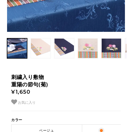
刺繍入り敷物
重陽の節句(菊)
¥1,650
お気に入り
カラー
ベージュ