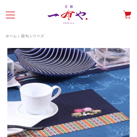
ホーム
節句シリーズ
イド
一布やについて
商品をみる
特集ページ
ショッピングガイド
抗ウイルス・抗菌マスクケース
テーブルウエア特集
光田愛のテーブルコーディネート
催事情報