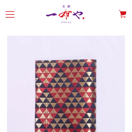
イド
一布やについて
商品をみる
特集ページ
ショッピングガイド
抗ウイルス・抗菌マスクケース
テーブルウエア特集
光田愛のテーブルコーディネート
催事情報