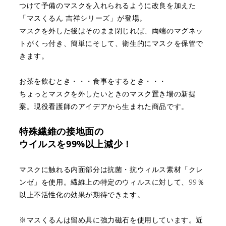
つけて予備のマスクを入れられるように改良を加えた
「マスくるん 吉祥シリーズ」が登場。
マスクを外した後はそのまま閉じれば、
両端のマグネッ
トがくっ付き、簡単に
そして、衛生的にマスクを保管で
きます。
お茶を飲むとき・・・食事をするとき・・・
ちょっとマスクを外したいときのマスク置き場の新提
案。
現役看護師のアイデアから生まれた商品です。
特殊繊維の接地面の
ウイルスを99%以上減少！
マスクに触れる内面部分は
抗菌・抗ウィルス素材「クレ
ンゼ」を使用。
繊維上の特定のウィルスに対して、
99％
以上不活性化の効果が期待できます。
※マスくるんは留め具に強力磁石を使用しています。
近