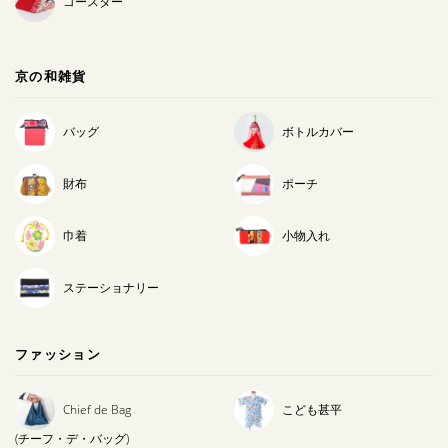
コースター
京の和雑貨
バッグ
ボトルカバー
財布
ポーチ
巾着
小物入れ
ステーショナリー
ファッション
Chief de Bag
こども甚平
(チーフ・デ・バッグ)