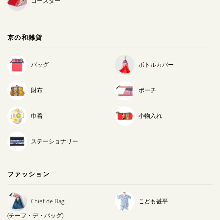
コースター
京の和雑貨
バッグ
ボトルカバー
財布
ポーチ
巾着
小物入れ
ステーショナリー
ファッション
Chief de Bag
こども甚平
(チーフ・デ・バッグ)