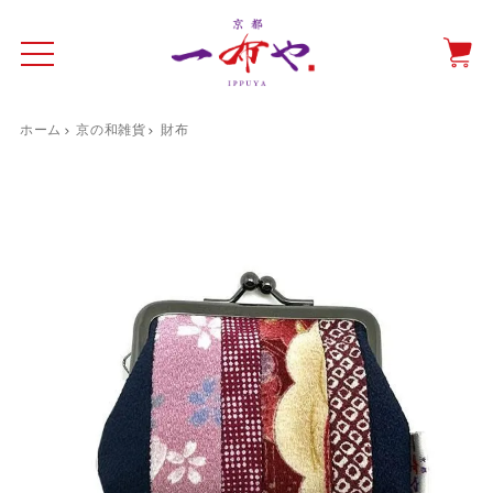
ホーム
京の和雑貨
財布
イド
一布やについて
商品をみる
特集ページ
ショッピングガイド
抗ウイルス・抗菌マスクケース
テーブルウエア特集
光田愛のテーブルコーディネート
催事情報