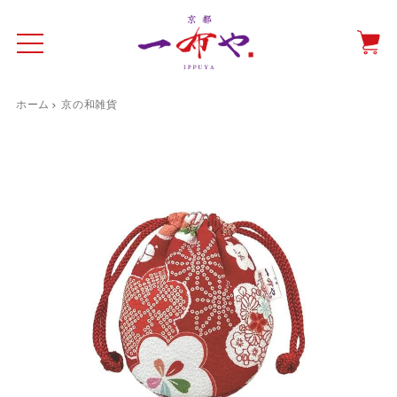
ホーム
京の和雑貨
イド
一布やについて
商品をみる
特集ページ
ショッピングガイド
抗ウイルス・抗菌マスクケース
テーブルウエア特集
光田愛のテーブルコーディネート
催事情報