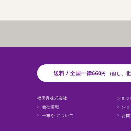
送料 / 全国一律660
円
（但し、北
福田真株式会社
ショッ
会社情報
ショ
一布や について
お問