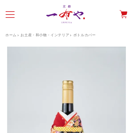
ホーム
お土産・和小物・インテリア
ボトルカバー
イド
一布やについて
商品をみる
特集ページ
ショッピングガイド
抗ウイルス・抗菌マスクケース
テーブルウエア特集
光田愛のテーブルコーディネート
催事情報