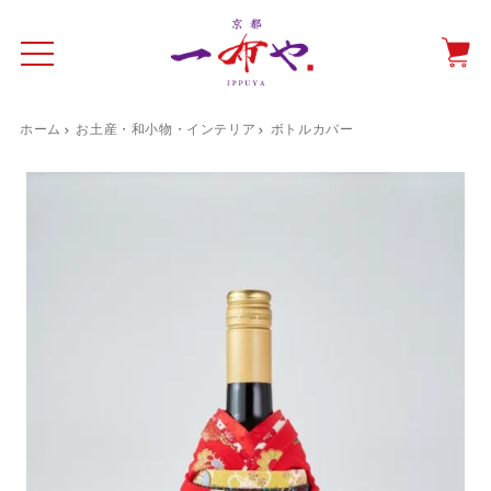
ホーム
お土産・和小物・インテリア
ボトルカバー
イド
一布やについて
商品をみる
特集ページ
ショッピングガイド
抗ウイルス・抗菌マスクケース
テーブルウエア特集
光田愛のテーブルコーディネート
催事情報