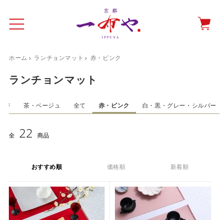
ホーム
ランチョンマット
赤・ピンク
イド
一布やについて
商品をみる
特集ページ
ショッピングガイド
ランチョンマット
抗ウイルス・抗菌マスクケース
ンジ
茶・ベージュ
全て
赤・ピンク
白・黒・グレー・シルバー
テーブルウエア特集
22
全
商品
光田愛のテーブルコーディネート
催事情報
おすすめ順
価格順
新着順