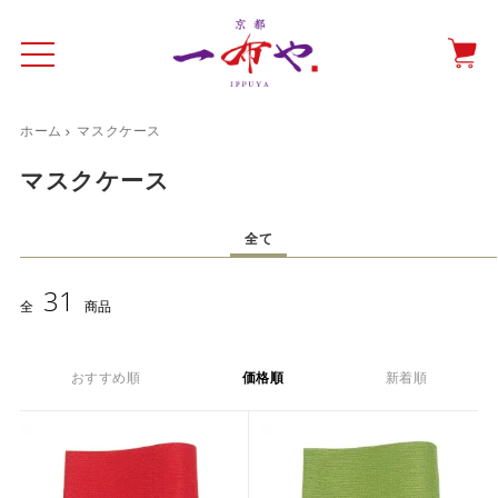
ホーム
マスクケース
イド
一布やについて
商品をみる
特集ページ
ショッピングガイド
マスクケース
抗ウイルス・抗菌マスクケース
全て
テーブルウエア特集
31
全
商品
光田愛のテーブルコーディネート
催事情報
おすすめ順
価格順
新着順