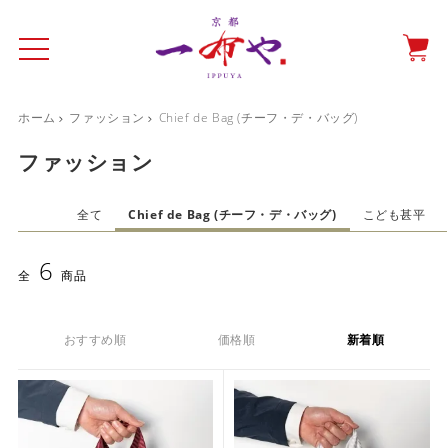
ホーム
ファッション
Chief de Bag (チーフ・デ・バッグ)
イド
一布やについて
商品をみる
特集ページ
ショッピングガイド
ファッション
抗ウイルス・抗菌マスクケース
全て
Chief de Bag (チーフ・デ・バッグ)
こども甚平
テーブルウエア特集
6
全
商品
光田愛のテーブルコーディネート
催事情報
おすすめ順
価格順
新着順