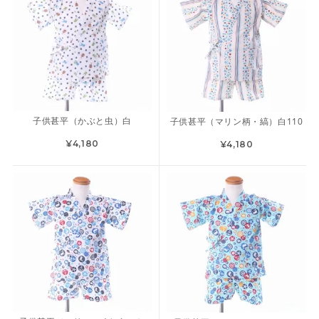
子供甚平（かぶと虫）白
子供甚平（マリン柄・縞）白110
¥4,180
¥4,180