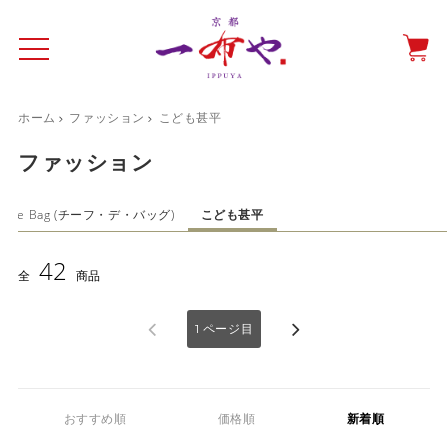
ホーム
ファッション
こども甚平
イド
一布やについて
商品をみる
特集ページ
ショッピングガイド
ファッション
抗ウイルス・抗菌マスクケース
ief de Bag (チーフ・デ・バッグ)
こども甚平
テーブルウエア特集
42
全
商品
光田愛のテーブルコーディネート
催事情報
1
ページ目
おすすめ順
価格順
新着順