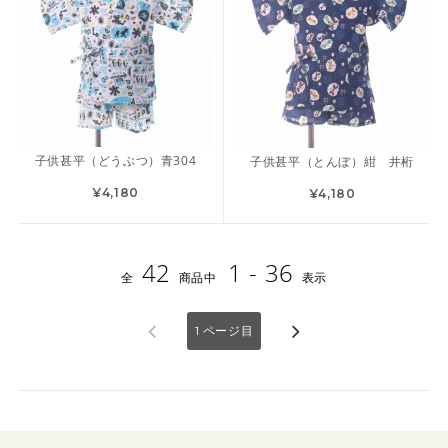
子供甚平（どうぶつ）青304
子供甚平（とんぼ）紺 井桁
¥4,180
¥4,180
42
1 - 36
全
商品中
表示
1
ページ目